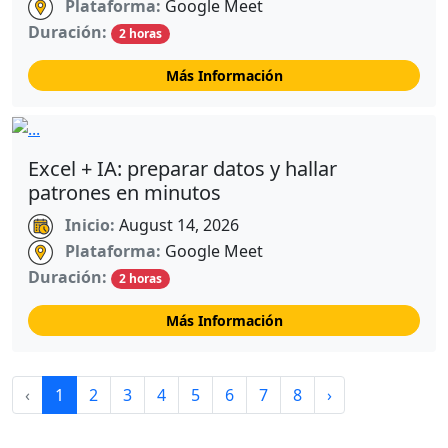
Plataforma:
Google Meet
Duración:
2 horas
Más Información
Excel + IA: preparar datos y hallar
patrones en minutos
Inicio:
August 14, 2026
Plataforma:
Google Meet
Duración:
2 horas
Más Información
‹
1
2
3
4
5
6
7
8
›