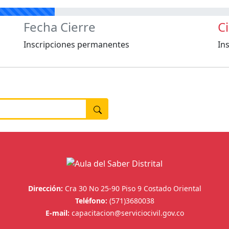
Fecha Cierre
C
Inscripciones permanentes
In
Dirección:
Cra 30 No 25-90 Piso 9 Costado Oriental
Teléfono:
(571)3680038
E-mail:
capacitacion@serviciocivil.gov.co