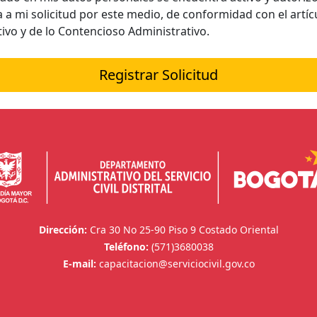
ta a mi solicitud por este medio, de conformidad con el artíc
ivo y de lo Contencioso Administrativo.
Registrar Solicitud
Dirección:
Cra 30 No 25-90 Piso 9 Costado Oriental
Teléfono:
(571)3680038
E-mail:
capacitacion@serviciocivil.gov.co